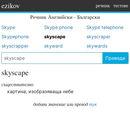
ezikov
речник
тестове
Речник
Английски - Български
Skype
Skype phone
Skype telephone
Skypephone
skyscape
skyscraper
skyscrapper
skyward
skywards
Преведи
skyscape
съществително
картина, изобразяваща небе
добави значение или превод
тук