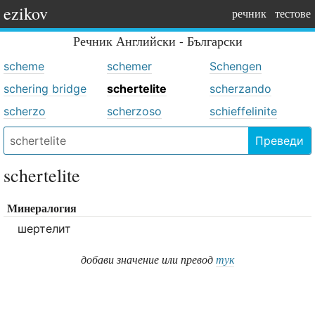
ezikov
речник
тестове
Речник
Английски - Български
scheme
schemer
Schengen
schering bridge
schertelite
scherzando
scherzo
scherzoso
schieffelinite
Преведи
schertelite
Минералогия
шертелит
добави значение или превод
тук