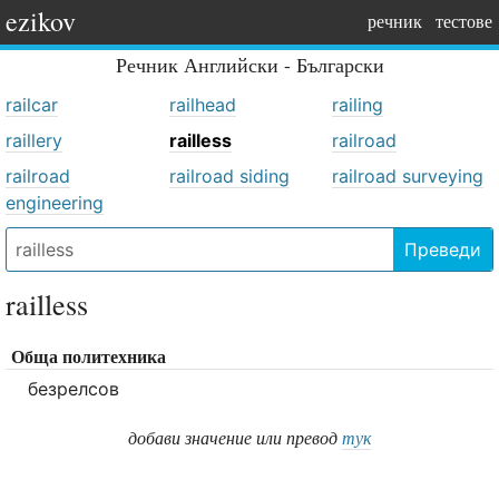
ezikov
речник
тестове
Речник
Английски - Български
railcar
railhead
railing
raillery
railless
railroad
railroad
railroad siding
railroad surveying
engineering
Преведи
railless
Обща политехника
безрелсов
добави значение или превод
тук