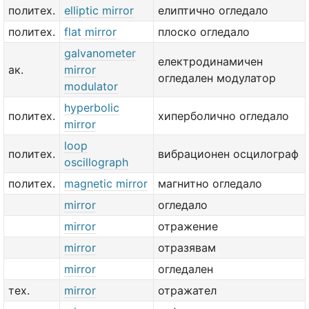
политех.
elliptic mirror
елиптично огледало
политех.
flat mirror
плоско огледало
galvanometer
електродинамичен
ак.
mirror
огледален модулатор
modulator
hyperbolic
политех.
хиперболично огледало
mirror
loop
политех.
вибрационен осцилограф
oscillograph
политех.
magnetic mirror
магнитно огледало
mirror
огледало
mirror
отражение
mirror
отразявам
mirror
огледален
тех.
mirror
отражател