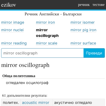
ezikov
речник
тестове
Речник
Английски - Български
mirror image
mirror iron
mirror isomer
mirror nuclei
mirror
mirror pig iron
oscillograph
mirror reading
mirror scale
mirror surface
Преведи
mirror oscillograph
Обща политехника
огледален осцилограф
61 допълнителни резултата:
политех.
acoustic mirror
акустично огледало