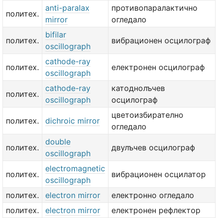
anti-paralax
противопаралактично
политех.
mirror
огледало
bifilar
политех.
вибрационен осцилограф
oscillograph
cathode-ray
политех.
електронен осцилограф
oscillograph
cathode-ray
катоднолъчев
политех.
oscillograph
осцилограф
цветоизбирателно
политех.
dichroic mirror
огледало
double
политех.
двулъчев осцилограф
oscillograph
electromagnetic
политех.
вибрационен осцилатор
oscillograph
политех.
electron mirror
електронно огледало
политех.
electron mirror
електронен рефлектор