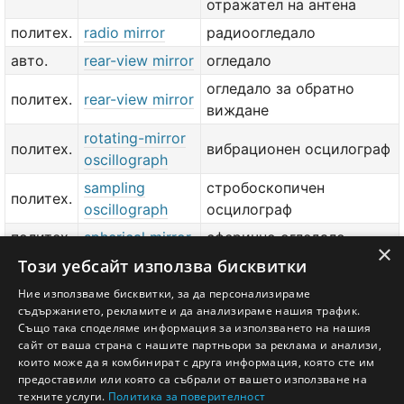
отражател на антена
политех.
radio mirror
радиоогледало
авто.
rear-view mirror
огледало
огледало за обратно
политех.
rear-view mirror
виждане
rotating-mirror
политех.
вибрационен осцилограф
oscillograph
sampling
стробоскопичен
политех.
oscillograph
осцилограф
политех.
spherical mirror
сферично огледало
×
Този уебсайт използва бисквитки
string
политех.
струнен осцилограф
oscillograph
Ние използваме бисквитки, за да персонализираме
съдържанието, рекламите и да анализираме нашия трафик.
политех.
viewing mirror
наблюдателно огледало
Също така споделяме информация за използването на нашия
сайт от ваша страна с нашите партньори за реклама и анализи,
добави значение или превод
тук
които може да я комбинират с друга информация, която сте им
предоставили или която са събрали от вашето използване на
техните услуги.
Политика за поверителност