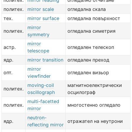
политех.
mirror reading
огледално отчитане
политех.
mirror scale
огледална скала
тех.
mirror surface
огледална повърхност
mirror
политех.
огледална симетрия
symmetry
mirror
астр.
огледален телескоп
telescope
ядр.
mirror transition
огледален преход
mirror
опт.
огледален визьор
viewfinder
moving-coil
магнитноелектрически
политех.
oscillograph
осцилограф
multi-facetted
политех.
многостенно огледало
mirror
neutron-
ядр.
отражател на неутрони
reflecting mirror