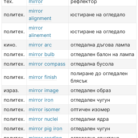
тех.
mirror
рефлектор
mirror
политех.
юстиране на огледало
alignment
mirror
политех.
юстиране на огледало
alinement
кино.
mirror arc
огледална дъгова лампа
политех.
mirror bulb
огледален балон на лампа
политех.
mirror compass
огледална бусола
полиране до огледален
политех.
mirror finish
блясък
израз.
mirror image
огледален образ
политех.
mirror iron
огледален чугун
политех.
mirror isomer
оптичен изомер
политех.
mirror nuclei
огледални ядра
политех.
mirror pig iron
огледален чугун