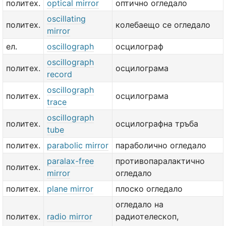
политех.
optical mirror
оптично огледало
oscillating
политех.
колебаещо се огледало
mirror
ел.
oscillograph
осцилограф
oscillograph
политех.
осцилограма
record
oscillograph
политех.
осцилограма
trace
oscillograph
политех.
осцилографна тръба
tube
политех.
parabolic mirror
параболично огледало
paralax-free
противопаралактично
политех.
mirror
огледало
политех.
plane mirror
плоско огледало
огледало на
политех.
radio mirror
радиотелескоп,