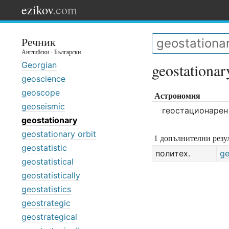
ezikov
.com
Речник
Английски - Български
Georgian
geostationar
geoscience
geoscope
Астрономия
geoseismic
геостационарен
geostationary
geostationary orbit
1 допълнителни резул
geostatistic
политех.
ge
geostatistical
geostatistically
geostatistics
geostrategic
geostrategical