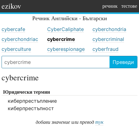
ezikov
речник
тестове
Речник
Английски - Български
cybercafe
CyberCaliphate
cyberchondria
cyberchondriac
cybercrime
cybercriminal
cyberculture
cyberespionage
cyberfraud
Преведи
cybercrime
Юридически термин
киберпрестъпление
киберпрестъпност
добави значение или превод
тук