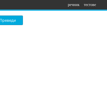
речник
тестове
Преведи