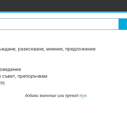
ъждане, разискване, мнение, предложение
поведение
м съвет, препоръчвам
th)
добави значение или превод
тук