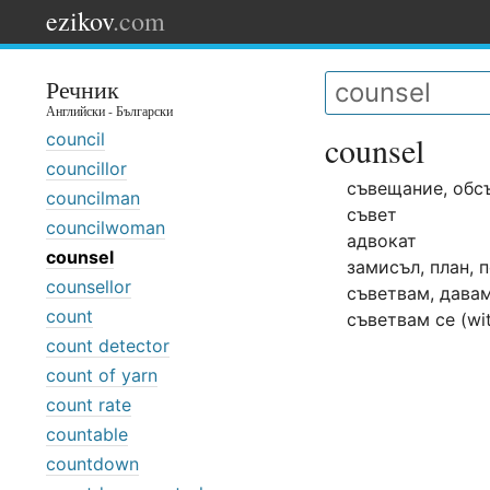
ezikov
.com
Речник
Английски - Български
council
counsel
councillor
съвещание, обс
councilman
съвет
councilwoman
адвокат
counsel
замисъл, план, 
counsellor
съветвам, дава
count
съветвам се (wi
count detector
count of yarn
count rate
countable
countdown