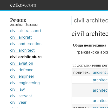
ezikov
.com
Речник
Английски - Български
civil air transport
civil archite
civil aircraft
civil and erection
Обща политехника
civil architect
гражданска арх
civil architecture
civil aviation
35 допълнителни резу
civil defence
политех.
ancient 
civil engineer
architec
civil engineering
civil law
architec
civil servant
architec
civil year