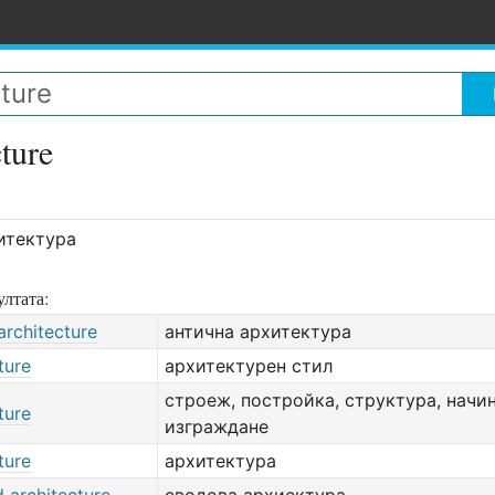
cture
итектура
лтата:
architecture
антична архитектура
ture
архитектурен стил
строеж, постройка, структура, начин
ture
изграждане
ture
архитектура