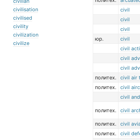
политех.
arcuated
civilian
civilisation
civil
civilised
civil
civility
civil
civilization
юр.
civil
civilize
civil act
civil ad
civil ad
политех.
civil air
политех.
civil air
civil an
политех.
civil arc
политех.
civil avi
политех.
civil de