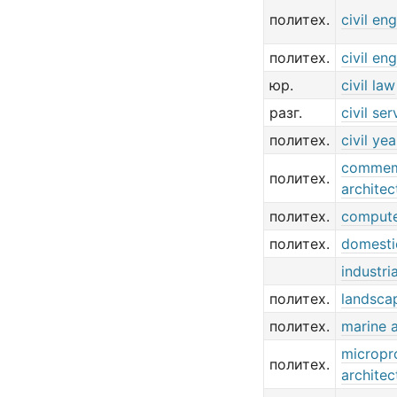
политех.
civil en
политех.
civil en
юр.
civil law
разг.
civil ser
политех.
civil yea
commem
политех.
architec
политех.
compute
политех.
domesti
industri
политех.
landscap
политех.
marine a
micropr
политех.
architec