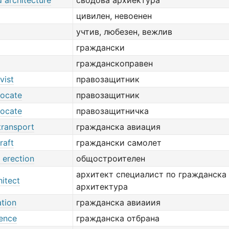
 architecture
сводова архиектура
цивилен, невоенен
учтив, любезен, вежлив
граждански
гражданскоправен
ivist
правозащитник
vocate
правозащитник
vocate
правозащитничка
 transport
гражданска авиация
craft
граждански самолет
d erection
общостроителен
архитект специалист по гражданска
hitect
архитектура
ation
гражданска авиаиия
fence
гражданска отбрана