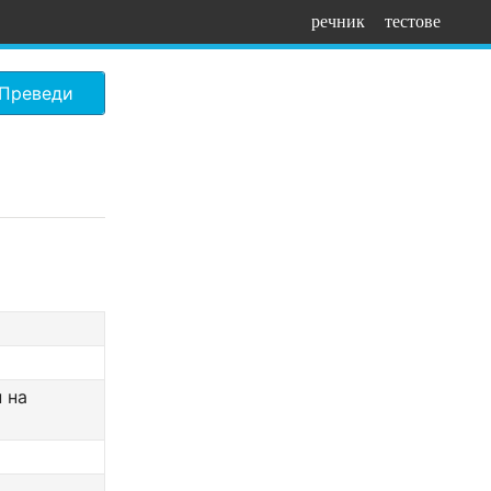
речник
тестове
Преведи
 на