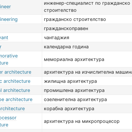
инженер-специалист по гражданско
gineer
строителство
gineering
гражданско строителство
гражданскоправен
vant
чантаджия
r
календарна година
orative
мемориална архитектура
ture
r architecture
архитектура на изчислителна машин
c architecture
жилищна архитектура
al architecture
промишлена архитектура
e architecture
озеленителна архитектура
rchitecture
корабна архитектура
ocessor
архитектура на микропроцесор
ture