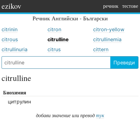
ezikov
речник
тестове
Речник
Английски - Български
citrinin
citron
citron-yellow
citrous
citrulline
citrullinemia
citrullinuria
citrus
cittern
Преведи
citrulline
Биохимия
цитрулин
добави значение или превод
тук