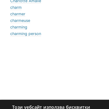
Charlotte Amalie
charm
charmer
charmeuse
charming
charming person
Този уебсайт използва бисквитки