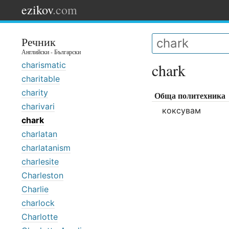
ezikov
.com
Речник
Английски - Български
charismatic
chark
charitable
charity
Обща политехника
charivari
коксувам
chark
charlatan
charlatanism
charlesite
Charleston
Charlie
charlock
Charlotte