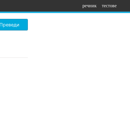
речник
тестове
Преведи