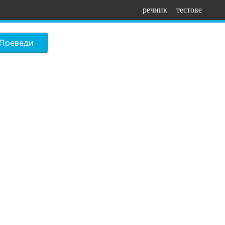
речник
тестове
Преведи