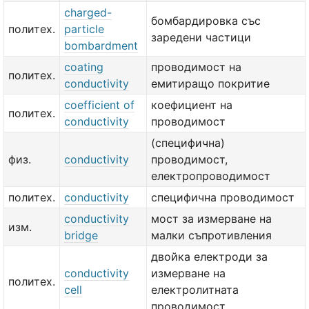
charged-
бомбардировка със
политех.
particle
заредени частици
bombardment
coating
проводимост на
политех.
conductivity
емитиращо покритие
coefficient of
коефициент на
политех.
conductivity
проводимост
(специфична)
физ.
conductivity
проводимост,
електропроводимост
политех.
conductivity
специфична проводимост
conductivity
мост за измерване на
изм.
bridge
малки съпротивления
двойка електроди за
conductivity
измерване на
политех.
cell
електролитната
проводимост