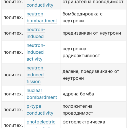
политех.
отрицателна проводимост
conductivity
neutron
бомбардировка с
политех.
bombardment
неутрони
neutron-
политех.
предизвикан от неутрони
induced
neutron-
неутронна
политех.
induced
радиоактивност
activity
neutron-
делене, предизвикано от
политех.
induced
неутрони
fission
nuclear
политех.
ядрена бомба
bombardment
p-type
положителна
политех.
conductivity
проводимост
photoelectric
фотоелектрическа
политех.