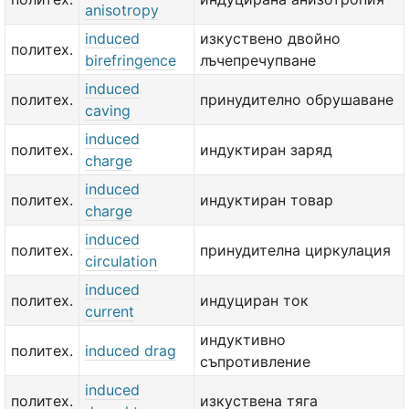
anisotropy
induced
изкуствено двойно
политех.
birefringence
лъчепречупване
induced
политех.
принудително обрушаване
caving
induced
политех.
индуктиран заряд
charge
induced
политех.
индуктиран товар
charge
induced
политех.
принудителна циркулация
circulation
induced
политех.
индуциран ток
current
индуктивно
политех.
induced drag
съпротивление
induced
политех.
изкуствена тяга