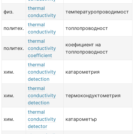
thermal
физ.
температуропроводимост
conductivity
thermal
политех.
топлопроводност
conductivity
thermal
коефициент на
политех.
conductivity
топлопроводност
coefficient
thermal
хим.
conductivity
катарометрия
detection
thermal
хим.
conductivity
термокондуктометрия
detection
thermal
хим.
conductivity
катарометър
detector