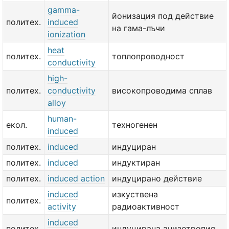
gamma-
йонизация под действие
политех.
induced
на гама-лъчи
ionization
heat
политех.
топлопроводност
conductivity
high-
политех.
conductivity
високопроводима сплав
alloy
human-
екол.
техногенен
induced
политех.
induced
индуциран
политех.
induced
индуктиран
политех.
induced action
индуцирано действие
induced
изкуствена
политех.
activity
радиоактивност
induced
политех.
индуцирана анизотропия