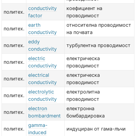
conductivity
коефициент на
политех.
factor
проводимост
earth
относителна проводимост
политех.
conductivity
на почвата
eddy
политех.
турбулентна проводимост
conductivity
electric
електрическа
политех.
conductivity
проводимост
electrical
електрическа
политех.
conductivity
проводимост
electrolytic
електролитна
политех.
conductivity
проводимост
electron
електронна
политех.
bombardment
бомбардировка
gamma-
политех.
индуциран от гама-лъчи
induced