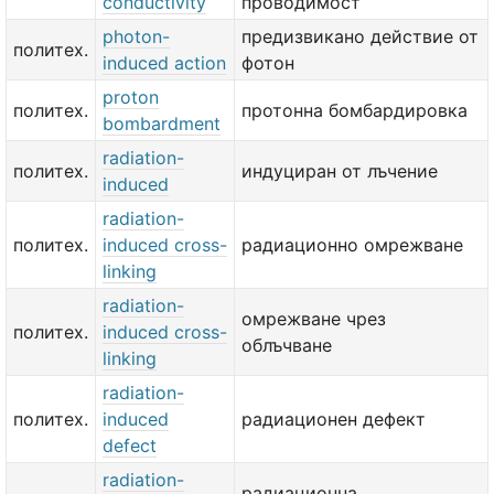
conductivity
проводимост
photon-
предизвикано действие от
политех.
induced action
фотон
proton
политех.
протонна бомбардировка
bombardment
radiation-
политех.
индуциран от лъчение
induced
radiation-
политех.
induced cross-
радиационно омрежване
linking
radiation-
омрежване чрез
политех.
induced cross-
облъчване
linking
radiation-
политех.
induced
радиационен дефект
defect
radiation-
радиационна