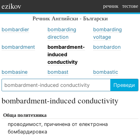
ezikov
речник
тестове
Речник
Английски - Български
bombardier
bombarding
bombarding
direction
voltage
bombardment
bombardment-
bombardon
induced
conductivity
bombasine
bombast
bombastic
Преведи
bombardment-induced conductivity
Обща политехника
проводимост, причинена от електронна
бомбардировка