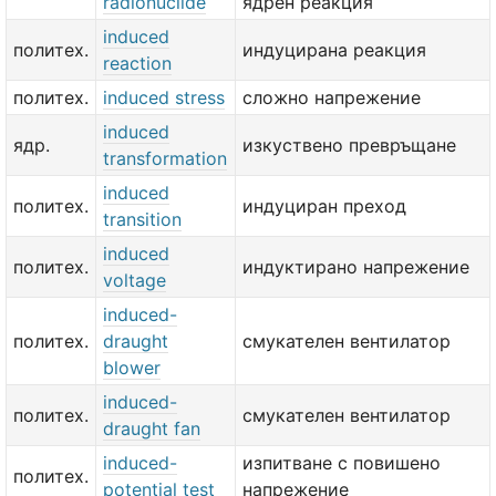
radionuclide
ядрен реакция
induced
политех.
индуцирана реакция
reaction
политех.
induced stress
сложно напрежение
induced
ядр.
изкуствено превръщане
transformation
induced
политех.
индуциран преход
transition
induced
политех.
индуктирано напрежение
voltage
induced-
политех.
draught
смукателен вентилатор
blower
induced-
политех.
смукателен вентилатор
draught fan
induced-
изпитване с повишено
политех.
potential test
напрежение