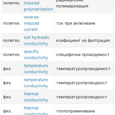
политех.
induced
полимеризация
polymerization
reverse-
политех.
induced
ток при включване
current
soil hydraulic
политех.
коефициент на филтрация
conductivity
specific
политех.
специфична проводимост
conductivity
temperature
физ.
температуропроводимост
conductivity
temperature
физ.
температуропроводност
conductivity
thermal
физ.
температуропроводност
conductivity
thermal
физ.
топлопреминаване
conductivity