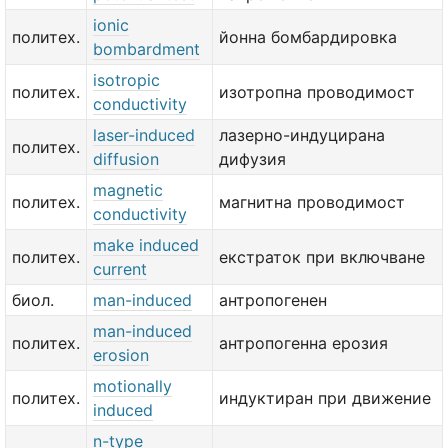
ionic
политех.
йонна бомбардировка
bombardment
isotropic
политех.
изотропна проводимост
conductivity
laser-induced
лазерно-индуцирана
политех.
diffusion
дифузия
magnetic
политех.
магнитна проводимост
conductivity
make induced
политех.
екстраток при включване
current
биол.
man-induced
антропогенен
man-induced
политех.
антропогенна ерозия
erosion
motionally
политех.
индуктиран при движение
induced
n-type