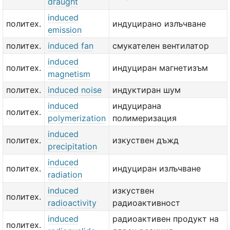
draught
induced
политех.
индуцирано излъчване
emission
политех.
induced fan
смукателен вентилатор
induced
политех.
индуциран магнетизъм
magnetism
политех.
induced noise
индуктиран шум
induced
индуцирана
политех.
polymerization
полимеризация
induced
политех.
изкуствен дъжд
precipitation
induced
политех.
индуциран излъчване
radiation
induced
изкуствен
политех.
radioactivity
радиоактивност
induced
радиоактивен продукт на
политех.