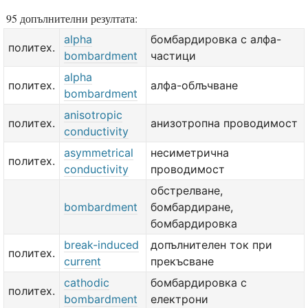
95 допълнителни резултата:
alpha
бомбардировка с алфа-
политех.
bombardment
частици
alpha
политех.
алфа-облъчване
bombardment
anisotropic
политех.
анизотропна проводимост
conductivity
asymmetrical
несиметрична
политех.
conductivity
проводимост
обстрелване,
bombardment
бомбардиране,
бомбардировка
break-induced
допълнителен ток при
политех.
current
прекъсване
cathodic
бомбардировка с
политех.
bombardment
електрони