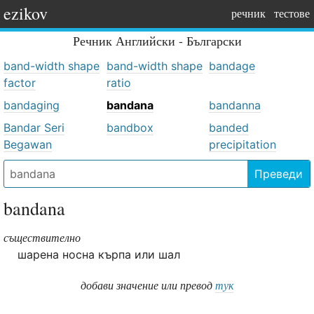
ezikov
речник
тестове
Речник
Английски - Български
band-width shape
band-width shape
bandage
factor
ratio
bandaging
bandana
bandanna
Bandar Seri
bandbox
banded
Begawan
precipitation
Преведи
bandana
съществително
шарена носна кърпа или шал
добави значение или превод
тук