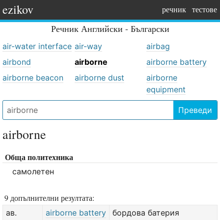
ezikov
речник
тестове
Речник
Английски - Български
air-water interface
air-way
airbag
airbond
airborne
airborne battery
airborne beacon
airborne dust
airborne
equipment
Преведи
airborne
Обща политехника
самолетен
9 допълнителни резултата:
ав.
airborne battery
бордова батерия