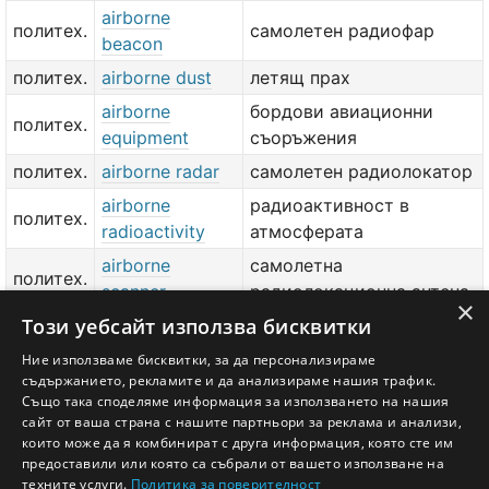
airborne
политех.
самолетен радиофар
beacon
политех.
airborne dust
летящ прах
airborne
бордови авиационни
политех.
equipment
съоръжения
политех.
airborne radar
самолетен радиолокатор
airborne
радиоактивност в
политех.
radioactivity
атмосферата
airborne
самолетна
политех.
scanner
радиолокационна антена
×
Този уебсайт използва бисквитки
воен.
airborne tank
въздушнодесантен танк'
man of airborne
Ние използваме бисквитки, за да персонализираме
воен.
десантчик
съдържанието, рекламите и да анализираме нашия трафик.
troops
Също така споделяме информация за използването на нашия
сайт от ваша страна с нашите партньори за реклама и анализи,
добави значение или превод
тук
които може да я комбинират с друга информация, която сте им
предоставили или която са събрали от вашето използване на
техните услуги.
Политика за поверителност