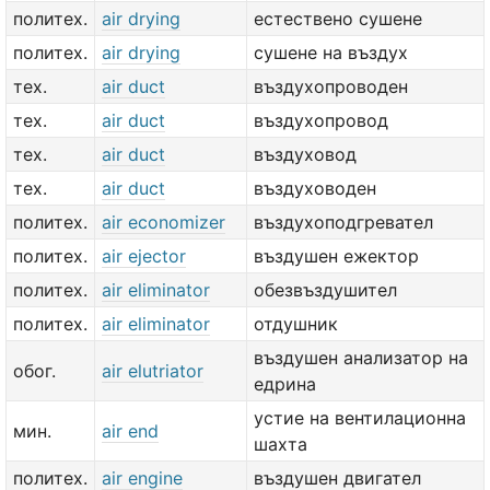
политех.
air drying
естествено сушене
политех.
air drying
сушене на въздух
тех.
air duct
въздухопроводен
тех.
air duct
въздухопровод
тех.
air duct
въздуховод
тех.
air duct
въздуховоден
политех.
air economizer
въздухоподгревател
политех.
air ejector
въздушен ежектор
политех.
air eliminator
обезвъздушител
политех.
air eliminator
отдушник
въздушен анализатор на
обог.
air elutriator
едрина
устие на вентилационна
мин.
air end
шахта
политех.
air engine
въздушен двигател