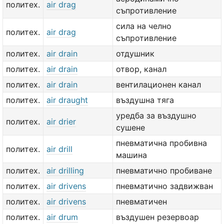
политех.
air drag
съпротивление
сила на челно
политех.
air drag
съпротивление
политех.
air drain
отдушник
политех.
air drain
отвор, канал
политех.
air drain
вентилационен канал
политех.
air draught
въздушна тяга
уредба за въздушно
политех.
air drier
сушене
пневматична пробивна
политех.
air drill
машина
политех.
air drilling
пневматично пробиване
политех.
air drivens
пневматично задвижван
политех.
air drivens
пневматичен
политех.
air drum
въздушен резервоар