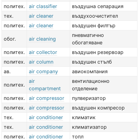
политех.
air classifier
въздушна сепарация
тех.
air cleaner
въздухоочистител
политех.
air cleaner
въздушен филтър
пневматично
обог.
air cleaning
обогатяване
политех.
air collector
въздушен резервоар
политех.
air column
въздушен стълб
ав.
air company
авиокомпания
air
вентилационно
политех.
compartment
отделение
политех.
air compressor
пулверизатор
политех.
air compressor
въздушен компресор
тех.
air conditioner
климатик
тех.
air conditioner
климатизатор
политех.
air conditioner
топл