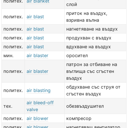
политех.
air blanket
слой
приток на въздух,
политех.
air blast
взривна вълна
политех.
air blast
нагнетяване на въздух
политех.
air blast
продухван с въздух
политех.
air blast
вдухване на въздух
мин.
air blaster
оросител
патрон за отбиване на
политех.
air blaster
въглища със сгъстен
въздух
обдухване със струя от
политех.
air blasting
сгъстен въздух
air bleed-off
тех.
обезвъздушител
valve
политех.
air blower
компресор
политех.
air blower
нагнетяващ вентилатор