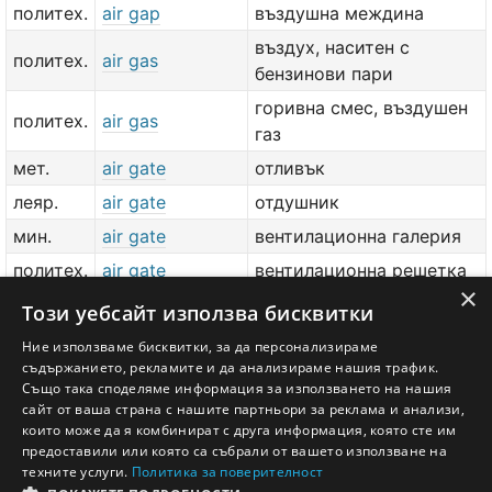
политех.
air gap
въздушна междина
въздух, наситен с
политех.
air gas
бензинови пари
горивна смес, въздушен
политех.
air gas
газ
мет.
air gate
отливък
леяр.
air gate
отдушник
мин.
air gate
вентилационна галерия
политех.
air gate
вентилационна решетка
×
политех.
air gauge
въздушен манометър
Този уебсайт използва бисквитки
политех.
air grid
вентилационна решетка
Ние използваме бисквитки, за да персонализираме
съдържанието, рекламите и да анализираме нашия трафик.
тех.
air gun
изхвърляч
Също така споделяме информация за използването на нашия
сайт от ваша страна с нашите партньори за реклама и анализи,
добави значение или превод
тук
които може да я комбинират с друга информация, която сте им
предоставили или която са събрали от вашето използване на
техните услуги.
Политика за поверителност