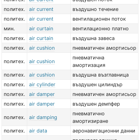
политех.
air current
въздушно течение
политех.
air current
вентилационен поток
мин.
air curtain
вентилационно платно
политех.
air curtain
въздушна завеса
политех.
air cushion
пневматичен амортисьор
пневматична
политех.
air cushion
амортизация
политех.
air cushion
въздушна възглавница
политех.
air cylinder
въздушен цилиндър
политех.
air damper
пневматичен амортисьор
политех.
air damper
въздушен демпфер
пневматично
политех.
air damping
амортизиране
политех.
air data
аеронавигационни данни