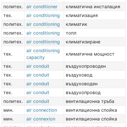
политех.
air conditioner
климатична инсталация
тех.
air conditioning
климатизация
политех.
air conditioning
климатик
политех.
air conditioning
топл
политех.
air conditioning
климатизиране
air conditioning
тех.
климатична мощност
capacity
тех.
air conduit
въздухопроводен
тех.
air conduit
въздуховод
тех.
air conduit
въздуховоден
тех.
air conduit
въздухопровод
политех.
air conduit
вентилационна тръба
мин.
air connection
вентилационна спойка
мин.
air connexion
вентилационна спойка