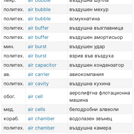
леяр.
air bubble
въздушна шупла
политех.
air bubble
въздушен мехур
политех.
air bubble
всмукнатина
политех.
air buffer
въздушна възглавница
политех.
air buffer
въздушен амортисьор
мин.
air burst
въздушен удар
политех.
air burst
взрив във въздуха
политех.
air capacitor
въздушен кондензатор
ав.
air carrier
авиокомпания
политех.
air cavity
въздушна кухина
аеролифтна флотационна
обог.
air cell
машина
мед.
air cells
белодробни алвеоли
кораб.
air chamber
водолазен звънец
политех.
air chamber
въздушна камера