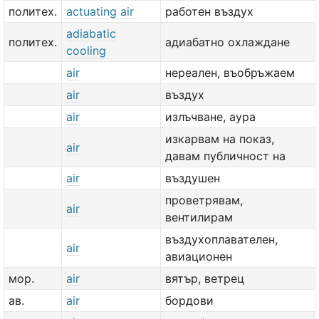
политех.
actuating air
работен въздух
adiabatic
политех.
адиабатно охлаждане
cooling
air
нереален, въобръжаем
air
въздух
air
излъчване, аура
изкарвам на показ,
air
давам публичност на
air
въздушен
проветрявам,
air
вентилирам
въздухоплавателен,
air
авиационен
мор.
air
вятър, ветрец
ав.
air
бордови