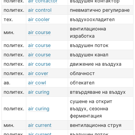
политех.
air contactor
въздушен контактор
политех.
air control
пневматично регулиране
тех.
air cooler
въздухоохладител
вентилационна
мин.
air course
изработка
политех.
air course
въздушен поток
политех.
air course
въздушен канал
политех.
air course
движение на въздуха
политех.
air cover
облачност
ав.
air cowl
обтекател
политех.
air curing
втвърдяване на въздух
сушене на открит
политех.
air curing
въздух, сезонна
ферментация
мин.
air current
вентилационна струя
политех.
air current
въздушен поток