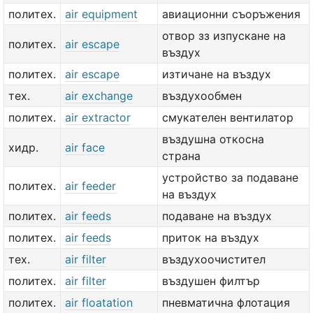
политех.
air equipment
авиационни съоръжения
отвор зз изпускане на
политех.
air escape
въздух
политех.
air escape
изтичане на въздух
тех.
air exchange
въздухообмен
политех.
air extractor
смукателен вентилатор
въздушна откосна
хидр.
air face
страна
устройство за подаване
политех.
air feeder
на въздух
политех.
air feeds
подаване на въздух
политех.
air feeds
приток на въздух
тех.
air filter
въздухоочистител
политех.
air filter
въздушен филтър
политех.
air floatation
пневматична флотация