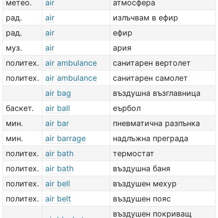
метео.
air
атмосфера
рад.
air
излъчвам в ефир
рад.
air
ефир
муз.
air
ария
политех.
air ambulance
санитарен вертолет
политех.
air ambulance
санитарен самолет
air bag
въздушна възглавница
баскет.
air ball
еърбол
мин.
air bar
пневматична разпънка
мин.
air barrage
надлъжна преграда
политех.
air bath
термостат
политех.
air bath
въздушна баня
политех.
air bell
въздушен мехур
политех.
air belt
въздушен пояс
въздушен покриващ