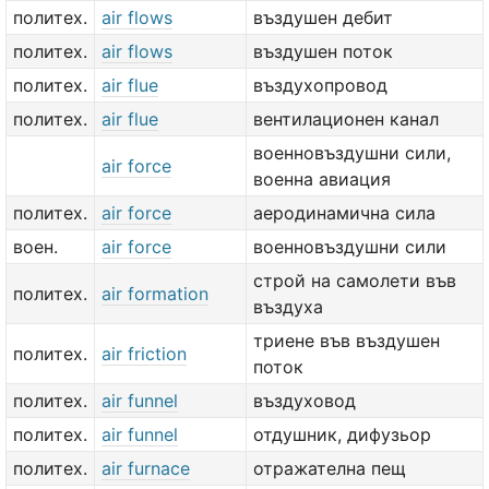
политех.
air flows
въздушен дебит
политех.
air flows
въздушен поток
политех.
air flue
въздухопровод
политех.
air flue
вентилационен канал
военновъздушни сили,
air force
военна авиация
политех.
air force
аеродинамична сила
воен.
air force
военновъздушни сили
строй на самолети във
политех.
air formation
въздуха
триене във въздушен
политех.
air friction
поток
политех.
air funnel
въздуховод
политех.
air funnel
отдушник, дифузьор
политех.
air furnace
отражателна пещ