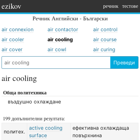
ezikov
речник
тестове
Речник
Английски - Български
air connexion
air contactor
air control
air cooler
air cooling
air course
air cover
air cowl
air curing
Преведи
air cooling
Обща политехника
въздушно охлаждане
199 допълнителни резултата:
active cooling
ефективна охлаждаща
политех.
surface
повърхнина