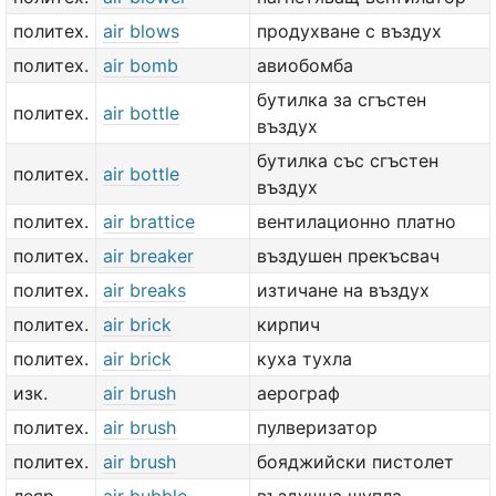
политех.
air blows
продухване с въздух
политех.
air bomb
авиобомба
бутилка за сгъстен
политех.
air bottle
въздух
бутилка със сгъстен
политех.
air bottle
въздух
политех.
air brattice
вентилационно платно
политех.
air breaker
въздушен прекъсвач
политех.
air breaks
изтичане на въздух
политех.
air brick
кирпич
политех.
air brick
куха тухла
изк.
air brush
аерограф
политех.
air brush
пулверизатор
политех.
air brush
бояджийски пистолет