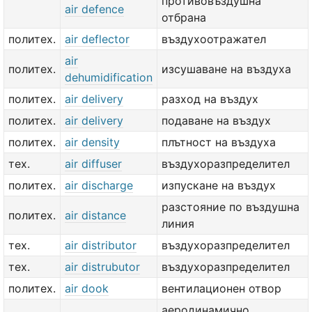
противовъздушна
air defence
отбрана
политех.
air deflector
въздухоотражател
air
политех.
изсушаване на въздуха
dehumidification
политех.
air delivery
разход на въздух
политех.
air delivery
подаване на въздух
политех.
air density
плътност на въздуха
тех.
air diffuser
въздухоразпределител
политех.
air discharge
изпускане на въздух
разстояние по въздушна
политех.
air distance
линия
тех.
air distributor
въздухоразпределител
тех.
air distrubutor
въздухоразпределител
политех.
air dook
вентилационен отвор
аеродинамично