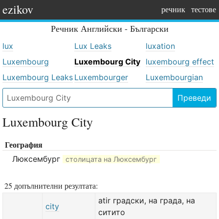
ezikov
речник
тестове
Речник
Английски - Български
lux
Lux Leaks
luxation
Luxembourg
Luxembourg City
luxembourg effect
Luxembourg Leaks
Luxembourger
Luxembourgian
Преведи
Luxembourg City
География
Люксембург
столицата на Люксембург
25 допълнителни резултата:
atir градски, на града, на
city
ситито