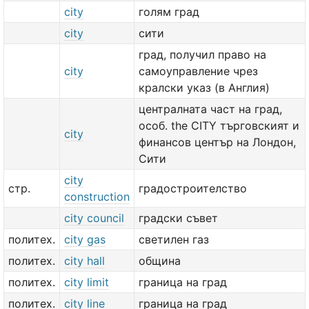
city
голям град
city
сити
град, получил право на
city
самоуправление чрез
кралски указ (в Англия)
централната част на град,
особ. the CITY търговският и
city
финансов център на Лондон,
Сити
city
стр.
градостроителство
construction
city council
градски съвет
политех.
city gas
светилен газ
политех.
city hall
община
политех.
city limit
граница на град
политех.
city line
граница на град