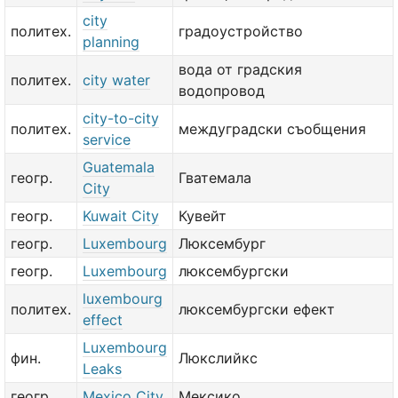
city
политех.
градоустройство
planning
вода от градския
политех.
city water
водопровод
city-to-city
политех.
междуградски съобщения
service
Guatemala
геогр.
Гватемала
City
геогр.
Kuwait City
Кувейт
геогр.
Luxembourg
Люксембург
геогр.
Luxembourg
люксембургски
luxembourg
политех.
люксембургски ефект
effect
Luxembourg
фин.
Люкслийкс
Leaks
геогр.
Mexico City
Мексико